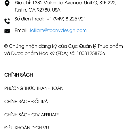
Địa chỉ: 1382 Valencia Avenue, Unit G, STE 222,
Tustin, CA 92780, USA
Số điện thoại: +1 (949) 8 225 921
Email:
Jolilam@toonydesign.com
© Chứng nhận đăng ký của Cục Quản lý Thực phẩm
và Dược phẩm Hoa Kỳ (FDA) số: 10081258736
CHÍNH SÁCH
PHƯƠNG THỨC THANH TOÁN
CHÍNH SÁCH ĐỔI TRẢ
CHÍNH SÁCH CTV AFFILIATE
ĐIỀU KHOẢN DỊCH VỤ