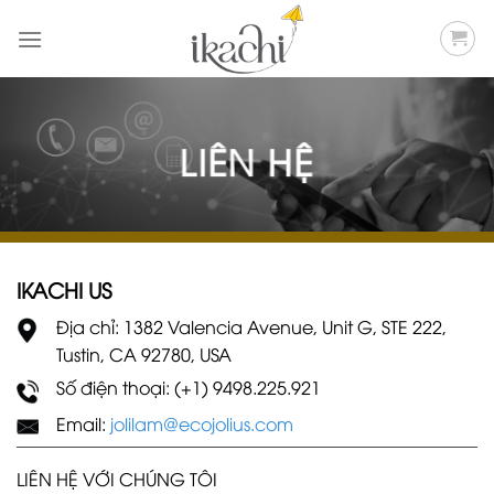
Bỏ
qua
nội
dung
LIÊN HỆ
IKACHI US
Địa chỉ: 1382 Valencia Avenue, Unit G, STE 222,
Tustin, CA 92780, USA
Số điện thoại: (+1) 9498.225.921
Email:
jolilam@ecojolius.com
LIÊN HỆ VỚI CHÚNG TÔI