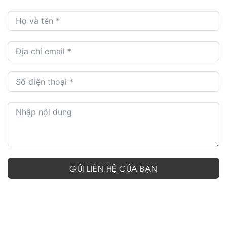
GỬI LIÊN HỆ CỦA BẠN