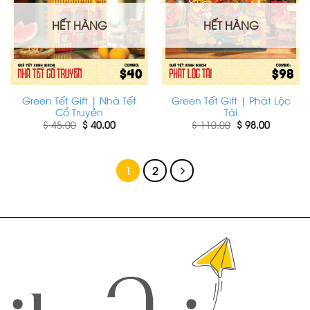
HẾT HÀNG
HẾT HÀNG
Green Tết Gift | Nhà Tết
Green Tết Gift | Phát Lộc
Cổ Truyền
Tài
Giá
Giá
Giá
Giá
$
45.00
$
40.00
$
110.00
$
98.00
gốc
hiện
gốc
hiện
là:
tại
là:
tại
$ 45.00.
là:
$ 110.00.
là:
$ 40.00.
$ 98.00.
1
2