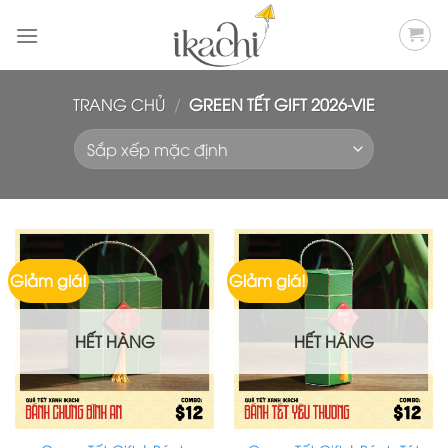
Bỏ
qua
nội
dung
TRANG CHỦ
/
GREEN TẾT GIFT 2026-VIE
Giảm giá!
Giảm giá!
HẾT HÀNG
HẾT HÀNG