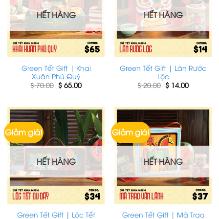
HẾT HÀNG
HẾT HÀNG
Green Tết Gift | Khai
Green Tết Gift | Lân Rước
Xuân Phú Quý
Lộc
Giá
Giá
Giá
Giá
$
70.00
$
65.00
$
20.00
$
14.00
gốc
hiện
gốc
hiện
là:
tại
là:
tại
$ 70.00.
là:
$ 20.00.
là:
$ 65.00.
$ 14.00.
Giảm giá!
Giảm giá!
HẾT HÀNG
HẾT HÀNG
Green Tết Gift | Lộc Tết
Green Tết Gift | Mã Trao