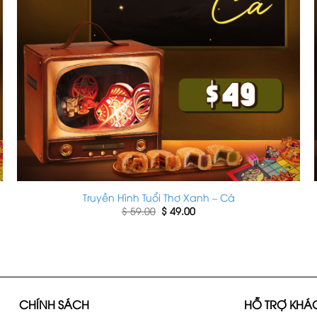
Truyền Hình Tuổi Thơ Xanh – Cá
Giá
Giá
$
59.00
$
49.00
gốc
hiện
là:
tại
$ 59.00.
là:
$ 49.00.
CHÍNH SÁCH
HỖ TRỢ KHÁ