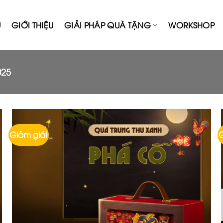
Ủ
GIỚI THIỆU
GIẢI PHÁP QUÀ TẶNG
WORKSHOP
025
Giảm giá!
G