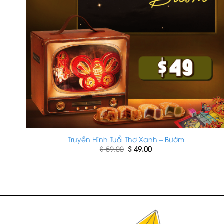
Truyền Hình Tuổi Thơ Xanh – Bướm
Giá
Giá
$
59.00
$
49.00
gốc
hiện
là:
tại
$ 59.00.
là:
$ 49.00.