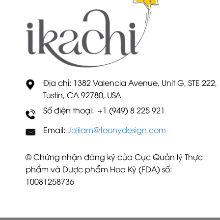
Địa chỉ: 1382 Valencia Avenue, Unit G, STE 222,
Tustin, CA 92780, USA
Số điện thoại: +1 (949) 8 225 921
Email:
Jolilam@toonydesign.com
© Chứng nhận đăng ký của Cục Quản lý Thực
phẩm và Dược phẩm Hoa Kỳ (FDA) số:
10081258736