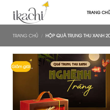
Bỏ
qua
TRANG CH
nội
dung
TRANG CHỦ
/
HỘP QUÀ TRUNG THU XANH 2
Giảm giá!