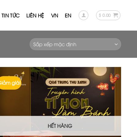
TIN TỨC
LIÊN HỆ
VN
EN
$
0.00
iảm giá!
HẾT HÀNG