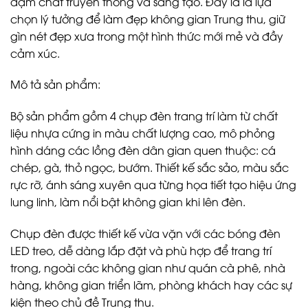
đậm chất truyền thống và sáng tạo. Đây là là lựa
chọn lý tưởng để làm đẹp không gian Trung thu, giữ
gìn nét đẹp xưa trong một hình thức mới mẻ và đầy
cảm xúc.
Mô tả sản phẩm:
Bộ sản phẩm gồm 4 chụp đèn trang trí làm từ chất
liệu nhựa cứng in màu chất lượng cao, mô phỏng
hình dáng các lồng đèn dân gian quen thuộc: cá
chép, gà, thỏ ngọc, bướm. Thiết kế sắc sảo, màu sắc
rực rỡ, ánh sáng xuyên qua từng họa tiết tạo hiệu ứng
lung linh, làm nổi bật không gian khi lên đèn.
Chụp đèn được thiết kế vừa vặn với các bóng đèn
LED treo, dễ dàng lắp đặt và phù hợp để trang trí
trong, ngoài các không gian như quán cà phê, nhà
hàng, không gian triển lãm, phòng khách hay các sự
kiện theo chủ đề Trung thu.