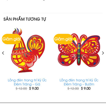
SẢN PHẨM TƯƠNG TỰ
Giảm giá!
Giảm giá!
Lồng đèn trang trí Ký Ức
Lồng đèn trang trí Ký Ức
Đêm Trăng – Gà
Đêm Trăng – Bướm
Giá
Giá
Giá
Giá
$
12.00
$
9.00
$
12.00
$
9.00
gốc
hiện
gốc
hiện
là:
tại
là:
tại
$ 12.00.
là:
$ 12.00.
là:
$ 9.00.
$ 9.00.