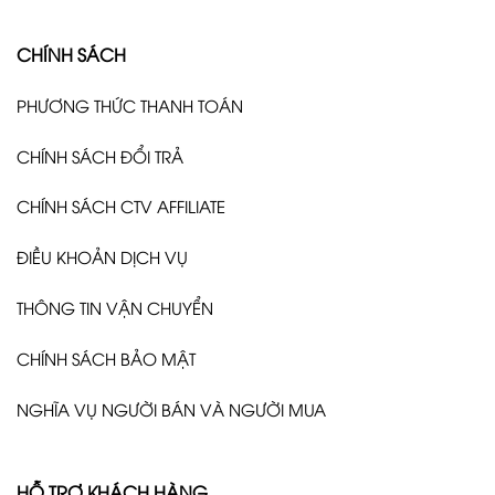
CHÍNH SÁCH
PHƯƠNG THỨC THANH TOÁN
CHÍNH SÁCH ĐỔI TRẢ
CHÍNH SÁCH CTV AFFILIATE
ĐIỀU KHOẢN DỊCH VỤ
THÔNG TIN VẬN CHUYỂN
CHÍNH SÁCH BẢO MẬT
NGHĨA VỤ NGƯỜI BÁN VÀ NGƯỜI MUA
HỖ TRỢ KHÁCH HÀNG