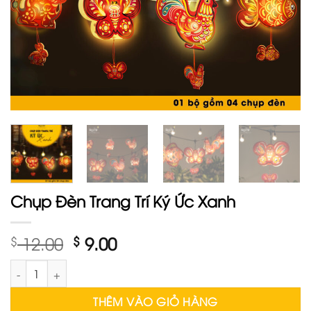
Chụp Đèn Trang Trí Ký Ức Xanh
Giá
Giá
$
12.00
$
9.00
gốc
hiện
Chụp Đèn Trang Trí Ký Ức Xanh số lượng
là:
tại
$ 12.00.
là:
THÊM VÀO GIỎ HÀNG
$ 9.00.