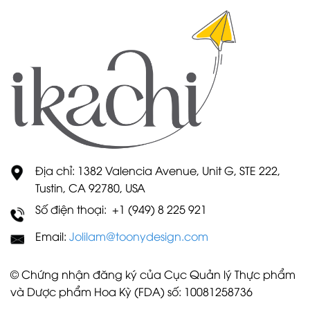
Địa chỉ: 1382 Valencia Avenue, Unit G, STE 222,
Tustin, CA 92780, USA
Số điện thoại: +1 (949) 8 225 921
Email:
Jolilam@toonydesign.com
© Chứng nhận đăng ký của Cục Quản lý Thực phẩm
và Dược phẩm Hoa Kỳ (FDA) số: 10081258736