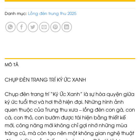
Danh mục:
Lồng đèn trung thu 2025
MÔ TẢ
CHỤP ĐÈN TRANG TRÍ KÝ ỨC XANH
Chụp đèn trang trí “Ký Ức Xanh” là sự hòa quyện giữa
ký ức tuổi thơ và hơi thở hiện đại. Những hình ảnh
quen thuộc của Trung thu xưa – lồng đèn con gà, con
cá, con thỏ, con bướm được tái hiện bằng thiết kế
mới, công năng mới không chỉ gợi nhớ những mùa
trăng cũ, mà còn tạo nên một không gian nghệ thuật