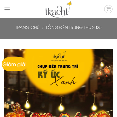
Bỏ
qua
nội
dung
TRANG CHỦ
/
LỒNG ĐÈN TRUNG THU 2025
Giảm giá!