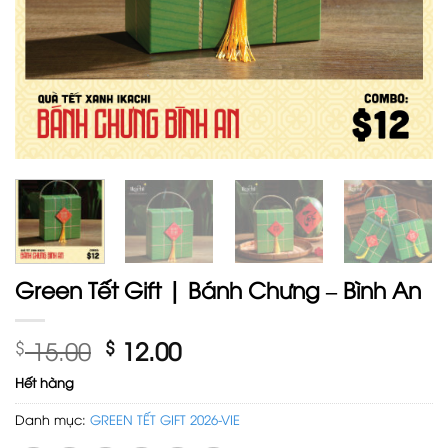
Green Tết Gift | Bánh Chưng – Bình An
Giá
Giá
$
15.00
$
12.00
gốc
hiện
Hết hàng
là:
tại
$ 15.00.
là:
Danh mục:
GREEN TẾT GIFT 2026-VIE
$ 12.00.