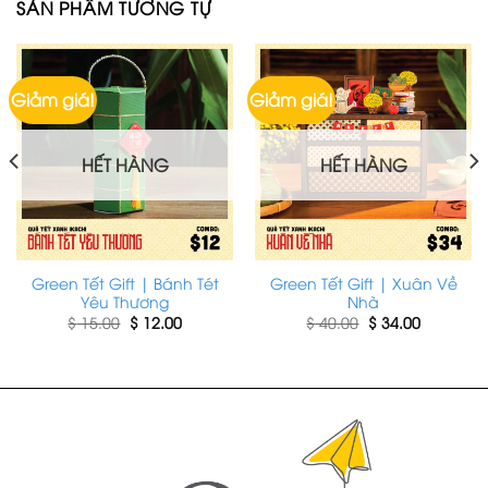
SẢN PHẨM TƯƠNG TỰ
Giảm giá!
Giảm giá!
HẾT HÀNG
HẾT HÀNG
Green Tết Gift | Bánh Tét
Green Tết Gift | Xuân Về
Yêu Thương
Nhà
Giá
Giá
Giá
Giá
$
15.00
$
12.00
$
40.00
$
34.00
gốc
hiện
gốc
hiện
là:
tại
là:
tại
$ 15.00.
là:
$ 40.00.
là:
$ 12.00.
$ 34.00.