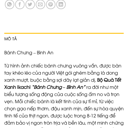
MÔ TẢ
Bánh Chưng – Bình An
Từ hình ảnh chiếc bánh chưng vuông vắn, được bàn
tay khéo léo của người Việt gói ghém bằng lá dong
xanh mượt, buộc bằng sợi dây lạt giản dị,
Bộ Quà Tết
Xanh Ikachi
“Bánh Chưng – Bình An”
ra đời như một
biểu tượng sống động của cuộc sống ấm no và trọn
vẹn. Mỗi chiếc bánh là kết tinh của sự tỉ mỉ, từ việc
chọn gạo nếp thơm, đậu xanh mịn, đến sự hòa quyện
tinh tế của thịt ngon, được luộc trong 8-12 tiếng để
đảm bảo vị ngon tròn trịa và bền lâu, một minh chứng