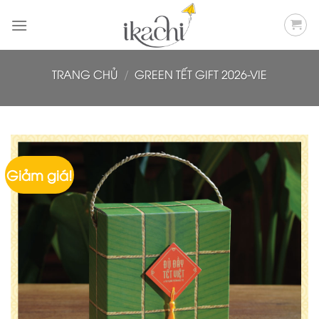
Bỏ
qua
nội
dung
TRANG CHỦ
/
GREEN TẾT GIFT 2026-VIE
Giảm giá!