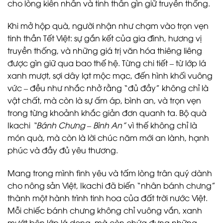
cho lòng kiên nhẫn và tinh thần gìn giữ truyền thống.
Khi mở hộp quà, người nhận như chạm vào trọn vẹn
tinh thần Tết Việt: sự gắn kết của gia đình, hương vị
truyền thống, và những giá trị văn hóa thiêng liêng
được gìn giữ qua bao thế hệ. Từng chi tiết – từ lớp lá
xanh mượt, sợi dây lạt mộc mạc, đến hình khối vuông
vức – đều như nhắc nhở rằng “đủ đầy” không chỉ là
vật chất, mà còn là sự ấm áp, bình an, và trọn vẹn
trong từng khoảnh khắc giản đơn quanh ta. Bộ quà
Ikachi
“Bánh Chưng – Bình An”
vì thế không chỉ là
món quà, mà còn là lời chúc năm mới an lành, hạnh
phúc và đầy đủ yêu thương.
Mang trong mình tình yêu và tấm lòng trân quý dành
cho nông sản Việt, Ikachi đã biến “nhân bánh chưng”
thành một hành trình tinh hoa của đất trời nước Việt.
Mỗi chiếc bánh chưng không chỉ vuông vắn, xanh
mướt bên lớp lá dong, mà còn chứa đựng những