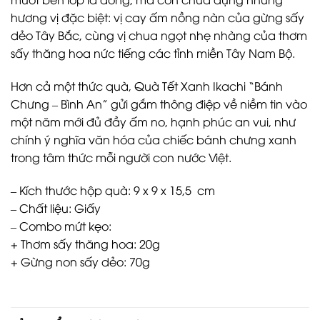
hương vị đặc biệt: vị cay ấm nồng nàn của gừng sấy
dẻo Tây Bắc, cùng vị chua ngọt nhẹ nhàng của thơm
sấy thăng hoa nức tiếng các tỉnh miền Tây Nam Bộ.
Hơn cả một thức quà, Quà Tết Xanh Ikachi “Bánh
Chưng – Bình An” gửi gắm thông điệp về niềm tin vào
một năm mới đủ đầy ấm no, hạnh phúc an vui, như
chính ý nghĩa văn hóa của chiếc bánh chưng xanh
trong tâm thức mỗi người con nước Việt.
– Kích thước hộp quà: 9 x 9 x 15,5 cm
– Chất liệu: Giấy
– Combo mứt kẹo:
+ Thơm sấy thăng hoa: 20g
+ Gừng non sấy dẻo: 70g