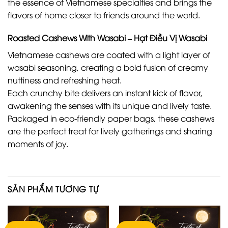
the essence of Vietnamese specialties and brings the
flavors of home closer to friends around the world.
Roasted Cashews With Wasabi – Hạt Điều Vị Wasabi
Vietnamese cashews are coated with a light layer of
wasabi seasoning, creating a bold fusion of creamy
nuttiness and refreshing heat.
Each crunchy bite delivers an instant kick of flavor,
awakening the senses with its unique and lively taste.
Packaged in eco-friendly paper bags, these cashews
are the perfect treat for lively gatherings and sharing
moments of joy.
SẢN PHẨM TƯƠNG TỰ