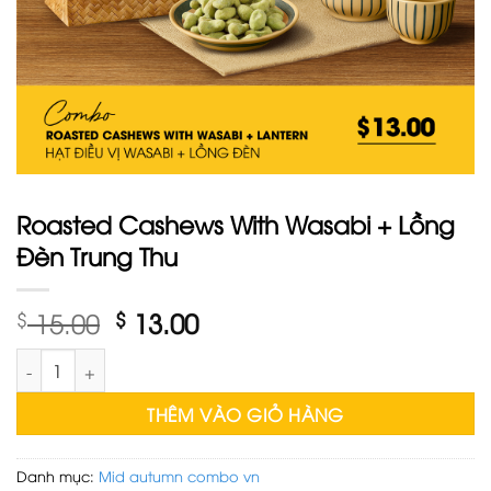
Roasted Cashews With Wasabi + Lồng
Đèn Trung Thu
Giá
Giá
$
15.00
$
13.00
gốc
hiện
Roasted Cashews With Wasabi + Lồng Đèn Trung Thu số lượng
là:
tại
$ 15.00.
là:
THÊM VÀO GIỎ HÀNG
$ 13.00.
Danh mục:
Mid autumn combo vn