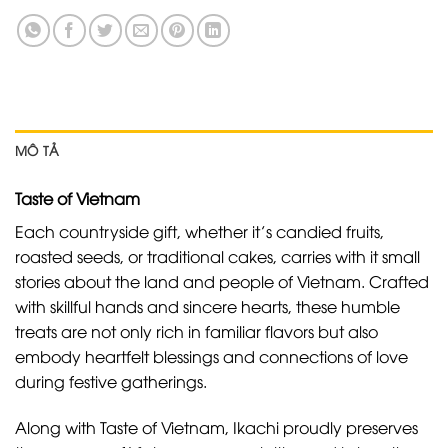
MÔ TẢ
Taste of Vietnam
Each countryside gift, whether it’s candied fruits,
roasted seeds, or traditional cakes, carries with it small
stories about the land and people of Vietnam. Crafted
with skillful hands and sincere hearts, these humble
treats are not only rich in familiar flavors but also
embody heartfelt blessings and connections of love
during festive gatherings.
Along with Taste of Vietnam, Ikachi proudly preserves