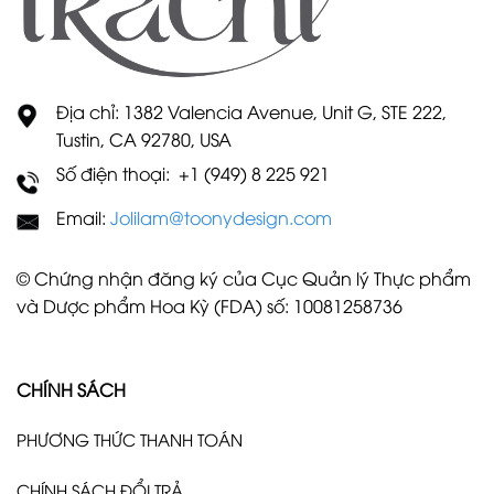
Địa chỉ: 1382 Valencia Avenue, Unit G, STE 222,
Tustin, CA 92780, USA
Số điện thoại: +1 (949) 8 225 921
Email:
Jolilam@toonydesign.com
© Chứng nhận đăng ký của Cục Quản lý Thực phẩm
và Dược phẩm Hoa Kỳ (FDA) số: 10081258736
CHÍNH SÁCH
PHƯƠNG THỨC THANH TOÁN
CHÍNH SÁCH ĐỔI TRẢ