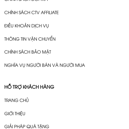
CHÍNH SÁCH CTV AFFILIATE
ĐIỀU KHOẢN DỊCH VỤ
THÔNG TIN VẬN CHUYỂN
CHÍNH SÁCH BẢO MẬT
NGHĨA VỤ NGƯỜI BÁN VÀ NGƯỜI MUA
HỖ TRỢ KHÁCH HÀNG
TRANG CHỦ
GIỚI THIỆU
GIẢI PHÁP QUÀ TẶNG