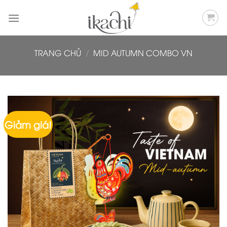
Bỏ
qua
nội
dung
TRANG CHỦ
/
MID AUTUMN COMBO VN
Giảm giá!