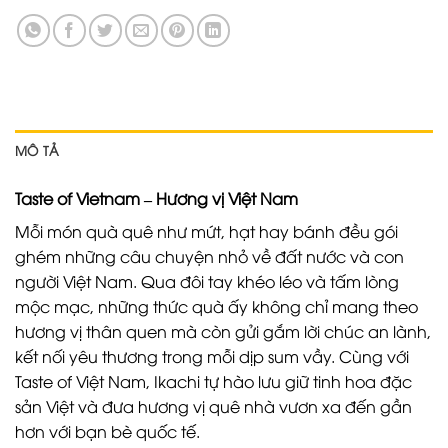
MÔ TẢ
Taste of Vietnam – Hương vị Việt Nam
Mỗi món quà quê như mứt, hạt hay bánh đều gói
ghém những câu chuyện nhỏ về đất nước và con
người Việt Nam. Qua đôi tay khéo léo và tấm lòng
mộc mạc, những thức quà ấy không chỉ mang theo
hương vị thân quen mà còn gửi gắm lời chúc an lành,
kết nối yêu thương trong mỗi dịp sum vầy. Cùng với
Taste of Việt Nam, Ikachi tự hào lưu giữ tinh hoa đặc
sản Việt và đưa hương vị quê nhà vươn xa đến gần
hơn với bạn bè quốc tế.