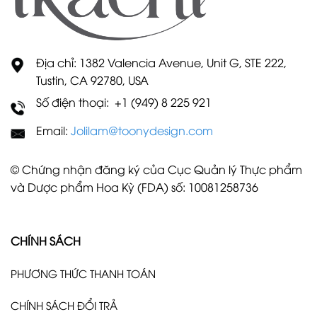
Địa chỉ: 1382 Valencia Avenue, Unit G, STE 222,
Tustin, CA 92780, USA
Số điện thoại: +1 (949) 8 225 921
Email:
Jolilam@toonydesign.com
© Chứng nhận đăng ký của Cục Quản lý Thực phẩm
và Dược phẩm Hoa Kỳ (FDA) số: 10081258736
CHÍNH SÁCH
PHƯƠNG THỨC THANH TOÁN
CHÍNH SÁCH ĐỔI TRẢ