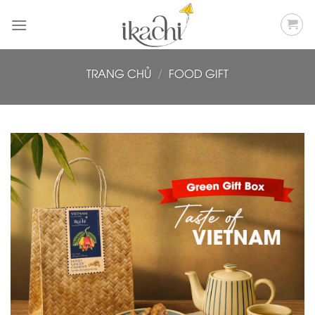
Bỏ
qua
nội
dung
TRANG CHỦ
/
FOOD GIFT