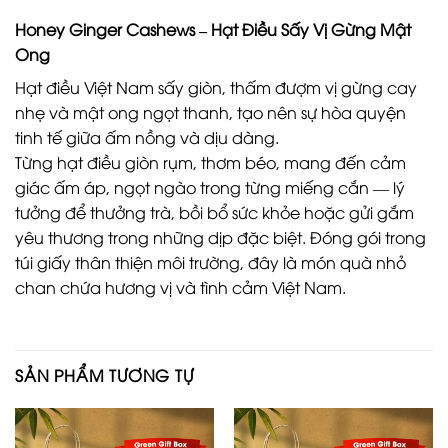
Honey Ginger Cashews – Hạt Điều Sấy Vị Gừng Mật
Ong
Hạt điều Việt Nam sấy giòn, thấm đượm vị gừng cay
nhẹ và mật ong ngọt thanh, tạo nên sự hòa quyện
tinh tế giữa ấm nồng và dịu dàng.
Từng hạt điều giòn rụm, thơm béo, mang đến cảm
giác ấm áp, ngọt ngào trong từng miếng cắn — lý
tưởng để thưởng trà, bồi bổ sức khỏe hoặc gửi gắm
yêu thương trong những dịp đặc biệt. Đóng gói trong
túi giấy thân thiện môi trường, đây là món quà nhỏ
chan chứa hương vị và tình cảm Việt Nam.
SẢN PHẨM TƯƠNG TỰ