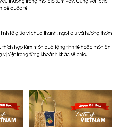
êu thương trong mỗi dịp sum vầy. Cùng với Taste
n bè quốc tế.
inh tế giữa vị chua thanh, ngọt dịu và hương thơm
thích hợp làm món quà tặng tinh tế hoặc món ăn
 vị Việt trong từng khoảnh khắc sẻ chia.