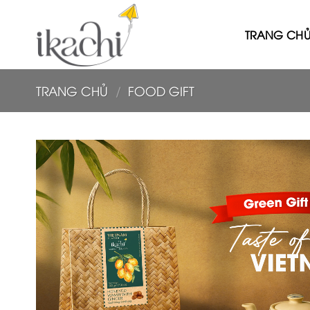
Bỏ
qua
TRANG CH
nội
dung
TRANG CHỦ
/
FOOD GIFT