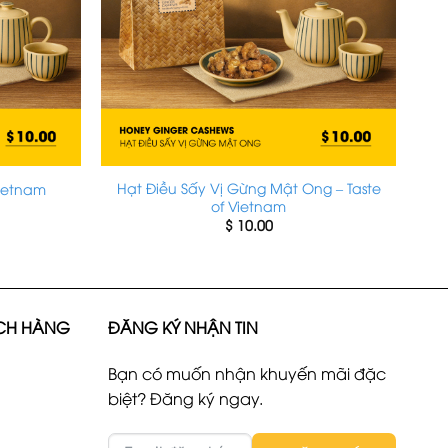
Hạt Điều Sấy Vị Gừng Mật Ong – Taste
Vietnam
of Vietnam
$
10.00
CH HÀNG
ĐĂNG KÝ NHẬN TIN
Bạn có muốn nhận khuyến mãi đặc
biệt? Đăng ký ngay.