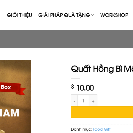
Ủ
GIỚI THIỆU
GIẢI PHÁP QUÀ TẶNG
WORKSHOP
Quất Hồng Bì Mậ
$
10.00
Quất Hồng Bì Mật Ong - Taste 
Danh mục:
Food Gift