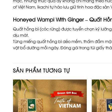
mạc, những thức quà ấy không chỉ mang theo hương
of Việt Nam, Ikachi tự hào lưu giữ tinh hoa đặc sả
Honeyed Wampi With Ginger – Quất Hồn
Quất hồng bì (cóc rừng) được tuyển chọn kỹ lưỡng
dịu mát.
Từng miếng quất hồng bì dẻo mềm, thấm đẫm mật 
vặt bổ dưỡng mỗi ngày. Đóng gói trong túi giấy thâ
SẢN PHẨM TƯƠNG TỰ