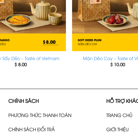
 Sấy Dẻo – Taste of Vietnam
Mận Dẻo Cay – Taste of 
$
8.00
$
10.00
CHÍNH SÁCH
HỖ TRỢ KHÁ
PHƯƠNG THỨC THANH TOÁN
TRANG CHỦ
CHÍNH SÁCH ĐỔI TRẢ
GIỚI THIỆU