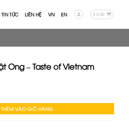
TIN TỨC
LIÊN HỆ
VN
EN
$
0.00
t Ong – Taste of Vietnam
of Vietnam số lượng
THÊM VÀO GIỎ HÀNG