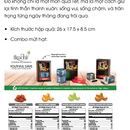
Đó không chỉ là một món quà Tết, mà là một cách giữ
lại tinh thần thanh xuân: sống vui, sống chậm, và trân
trọng từng ngày tháng đang trôi qua.
Kích thước hộp quà: 26 x 17.5 x 8.5 cm
Combo mứt hạt: