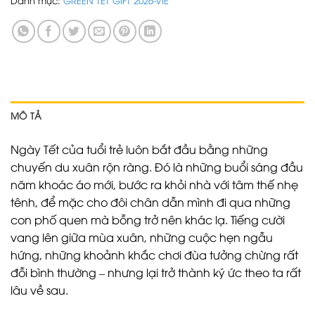
$ 35.00.
là:
$ 28.00.
MÔ TẢ
Ngày Tết của tuổi trẻ luôn bắt đầu bằng những
chuyến du xuân rộn ràng. Đó là những buổi sáng đầu
năm khoác áo mới, bước ra khỏi nhà với tâm thế nhẹ
tênh, để mặc cho đôi chân dẫn mình đi qua những
con phố quen mà bỗng trở nên khác lạ. Tiếng cười
vang lên giữa mùa xuân, những cuộc hẹn ngẫu
hứng, những khoảnh khắc chơi đùa tưởng chừng rất
đỗi bình thường – nhưng lại trở thành ký ức theo ta rất
lâu về sau.