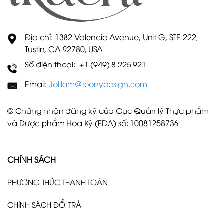
Địa chỉ: 1382 Valencia Avenue, Unit G, STE 222,
Tustin, CA 92780, USA
Số điện thoại: +1 (949) 8 225 921
Email:
Jolilam@toonydesign.com
© Chứng nhận đăng ký của Cục Quản lý Thực phẩm
và Dược phẩm Hoa Kỳ (FDA) số: 10081258736
CHÍNH SÁCH
PHƯƠNG THỨC THANH TOÁN
CHÍNH SÁCH ĐỔI TRẢ