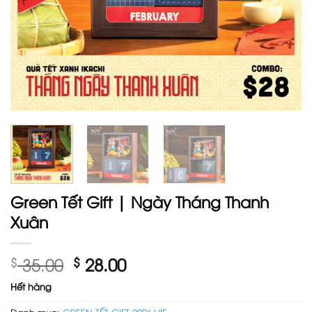
Green Tết Gift | Ngày Tháng Thanh
Xuân
Giá
Giá
$
35.00
$
28.00
gốc
hiện
Hết hàng
là:
tại
Danh mục:
GREEN TẾT GIFT 2026-VIE