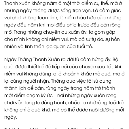
Thanh xuân không nằm ở một thời điểm cụ thể, mà ở
những ngày tháng được sống trọn vẹn. Là cảm giác
vui chơi không toan tính, là niềm háo hức của những
ngày đầu năm khi mọi điều phía trước đều còn rộng
mở. Trong những chuyến du xuân ấy, ta gom góp
cho mình không chỉ niềm vui, mà cả sự tự do, sự hồn
nhiên và tinh thần lạc quan của tuổi trẻ.
Ngày Tháng Thanh Xuân ra đời từ cảm hứng ấy. Bộ
quà được thiết kế để tiếp nối câu chuyện sau Tết, khi
niềm vui không dừng lại ở khoảnh khắc mở quà, mà ở
lại cùng người nhận. Thông qua việc tái sử dụng
thành lịch để bàn, từng ngày trong năm trở thành
một điểm chạm ký ức – nơi những ngày xuân rong
chơi vẫn lặng lẽ đồng hành, nhắc ta nhớ rằng tuổi trẻ
không chỉ ở quá khứ, mà có thể được nuôi dưỡng mỗi
ngày.