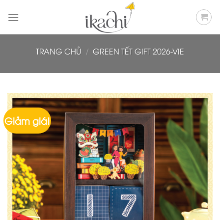
Bỏ
qua
nội
dung
TRANG CHỦ
/
GREEN TẾT GIFT 2026-VIE
Giảm giá!